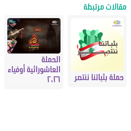
مقالات مرتبطة
الحملة
العاشورائية أوفياء
حملة بثباتنا ننتصر
٢٠٢٦