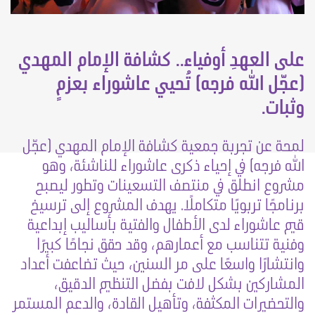
على العهدِ أوفياء.. كشافة الإمام المهدي
(عجّل الله فرجه) تُحيي عاشوراء بعزمٍ
وثبات.
لمحة عن تجربة جمعية كشافة الإمام المهدي (عجّل
الله فرجه) في إحياء ذكرى عاشوراء للناشئة، وهو
مشروع انطلق في منتصف التسعينات وتطور ليصبح
برنامجًا تربويًا متكاملًا. يهدف المشروع إلى ترسيخ
قيم عاشوراء لدى الأطفال والفتية بأساليب إبداعية
وفنية تتناسب مع أعمارهم، وقد حقق نجاحًا كبيرًا
وانتشارًا واسعًا على مر السنين، حيث تضاعفت أعداد
المشاركين بشكل لافت بفضل التنظيم الدقيق،
والتحضيرات المكثفة، وتأهيل القادة، والدعم المستمر