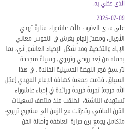
الذي حظي به.
2025-07-09
على مدى العقود، ظلّت عاشوراء منارةً تهدي
الأجيال، ومصدرَ إلهامٍ يغرسُ في النفوس معاني
الإباء والتضحية. وقد شكّل الإحياء العاشورائي، بما
يحمله من بُعد روحي وتربوي، وسيلةً متجددة
لترسيخ قيم النهضة الحسينية الخالدة . في هذا
السياق، قدّمت جمعية كشافة الإمام المهدي (عجّل
الله فرجه) تجربةً فريدةً ورائدة في إحياء عاشوراء
تستهدف الناشئة، انطلقت منذ منتصف تسعينات
القرن الماضي، وتحوّلت مع الزمن إلى مشروعٍ تربويّ
متكامل يجمع بين حرارة العاطفة وأصالة الفن