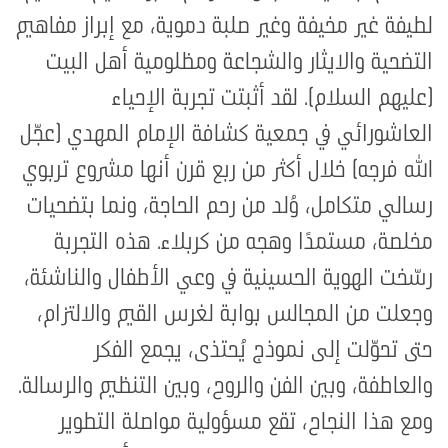
لطيفة غير مخيفة وغير صلبة دموية، مع إبراز مفاهيم
التضحية والايثار والشجاعة ومظلومية أهل البيت
(عليهم السلام). لقد أثبتت تجربة الإحياء
العاشورائي في جمعية كشافة الإمام المهدي (عجّل
الله فرجه) خلال أكثر من ربع قرن أنها مشروع تربوي
رسالي متكامل، وُلد من رحم الحاجة، ونما بتضحيات
مخلصة، مستمدًا وهجه من كربلاء. هذه التجربة
رسّخت الهوية الحسينية في وعي الأطفال والناشئة،
وجعلت من المجالس بوابة لغرس القيم والالتزام،
حتى تحوّلت إلى نموذج يُحتذى، يجمع الفكر
والعاطفة، وبين الفن والروح، وبين التنظيم والرسالة.
ومع هذا النجاح، تقع مسؤولية مواصلة التطوير