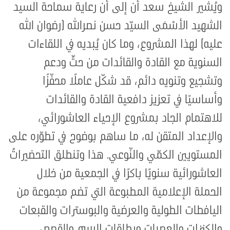
ويُشير الشيخ سعد أن إلى أن رعاية سماحة السيد
الشهيد الأسْمَى السيّد حسن نصرالله (رضوان الله
عليه) لهذا المشروع، وما كان يُبديه في اللقاءات
السنوية مع القادة والقائدات من حثّ ودعم
وتشجيع وتنويه دائم، قد شكّل عاملًا محفّزًا
وأساسيًا في تعزيز دافعية القادة والقائدات
للاهتمام الجاد بمشروع الإحياء العاشورائي،
والإعداد المتقن له، ما ساهم بوضوح في تطوّره على
المستويين الكمّي والنّوعي. هذا وتنطلق التحضيراتُ
العاشورائية سنويًا باكرًا في الجمعية من خلال
الحملة الإعلامية المطبوعة التي تضم مجموعة من
اليافطات الطولية والعرضية والبوسترات والقبعات
والكنزات والعصبات وبطاقات الرسم والقصص