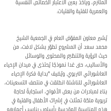
الملتزم، ويأخذُ بعين الاعتبار الخصائص النفسية
والعمرية للفتية والفتيات.
يُشير معاون المفوّض العام في الجمعية الشيخ
محمد سعد أن المشروع تطوّر بشكل لافت، من
حيث الرؤية والتنظيم والمحتوى والوسائل
والأساليب، حتى غدا نموذجًا يُحتذى في ميدان الإحياء
العاشورائي التربوي. ويُضيف "بداية فكرة الإحياء
العاشورائي للناشئة انطلقت في منتصف التسعينات،
بناءً لمبادرات من بعض الأفواج، استجابةً لحاجة
تربوية ملحّة تمثلت في إشراك الأطفال والفتية في
هذه المناسبة المقدسة بأسلوب يناسب أعمارهم