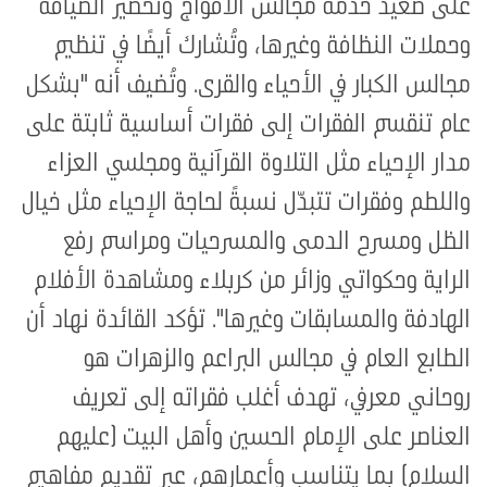
على صعيد خدمة مجالس الأفواج وتحضير الضيافة
وحملات النظافة وغيرها، وتُشارك أيضًا في تنظيم
مجالس الكبار في الأحياء والقرى. وتُضيف أنه "بشكل
عام تنقسم الفقرات إلى فقرات أساسية ثابتة على
مدار الإحياء مثل التلاوة القرآنية ومجلسي العزاء
واللطم وفقرات تتبدّل نسبةً لحاجة الإحياء مثل خيال
الظل ومسرح الدمى والمسرحيات ومراسم رفع
الراية وحكواتي وزائر من كربلاء ومشاهدة الأفلام
الهادفة والمسابقات وغيرها". تؤكد القائدة نهاد أن
الطابع العام في مجالس البراعم والزهرات هو
روحاني معرفي، تهدف أغلب فقراته إلى تعريف
العناصر على الإمام الحسين وأهل البيت (عليهم
السلام) بما يتناسب وأعمارهم، عبر تقديم مفاهيم