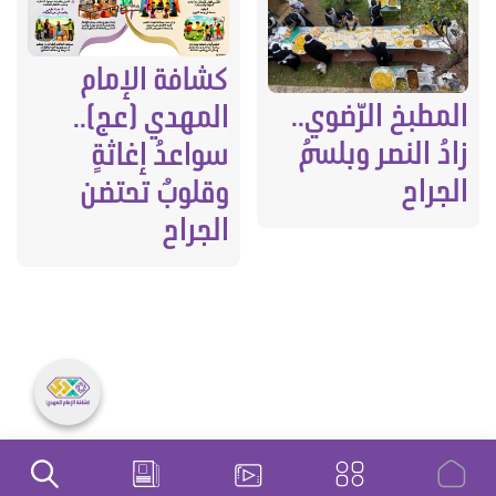
كشافة الإمام
المطبخ الرّضوي..
المهدي (عج)..
زادُ النصر وبلسمُ
سواعدُ إغاثةٍ
الجراح
وقلوبٌ تحتضن
الجراح