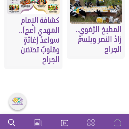
كشافة الإمام
المطبخ الرّضوي..
المهدي (عج)..
زادُ النصر وبلسمُ
سواعدُ إغاثةٍ
الجراح
وقلوبٌ تحتضن
الجراح