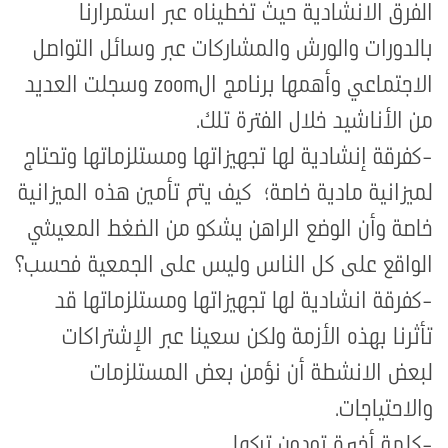
الفرق الانشادية حيث تخطيناه عبر استمرارنا
بالدورات والورش والمشاركات عبر وسائل التواصل
الاجتماعي وأهمها برنامج الzoom وسجلت العديد
من الأناشيد خلال الفترة تلك.
-كفرقة إنشادية لها تجهيزاتها ومستلزماتها وتحتاج
لميزانية مادية خاصة؛ كيف يتم تأمين هذه الميزانية
خاصة وأن الوضع الراهن يشكو من الضغط المعيشي
الواقع على كل الناس وليس على الجمعية فحسب؟
-كفرقة انشادية لها تجهيزاتها ومستلزماتها قد
تأثرنا بهذه الأزمة ولكن سعينا عبر الإشتراكات
لبعض الانشطة أن نؤمن بعض المستلزمات
والاحتياجات.
-كلمة أخيرة تودون تركها