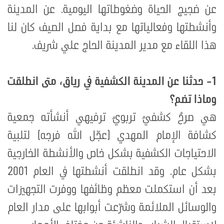
عن ضجيج الحياة وضغوطاتها اليومية. عن المدينة
وأنشطتها وفعالياتها مع بداية فصل الصيف كان لنا
هذا اللقاء مع مدير المدينة الحاج علي شريف.
1- حدثنا عن المدينة الكشفية في رياق، متى انطلقت
وماذا تضم؟
هي صرحٌ كشفيٌ تربويٌ ترفيهي أنشأته جمعية
كشافة الإمام المهدي (عجّل الله فرجه) لتلبية
الاحتياجات الكشفية بشكل خاص والأنشطة الخارجية
بشكل عام
.
وقد انطلقت أنشطتها في العام 2001
بعد أن استكملت معظم وظائفها ووفرت التجهيزات
والوسائل الملائمة وشرّعت أبوابها على مدار العام