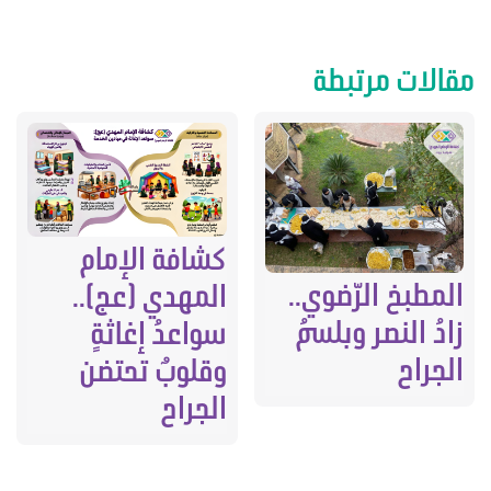
مقالات مرتبطة
كشافة الإمام
المطبخ الرّضوي..
المهدي (عج)..
زادُ النصر وبلسمُ
سواعدُ إغاثةٍ
الجراح
وقلوبٌ تحتضن
الجراح