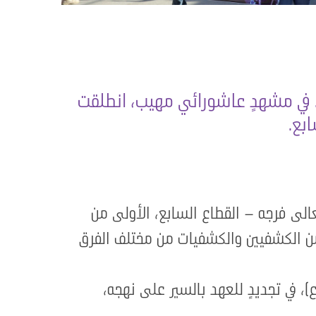
ين». في مشهدٍ عاشورائي مهيب، انطلقت
بع.
الى فرجه – القطاع السابع، الأولى من
يد الشه/داء (ع) إلى بلدة القصر، والثانية من سهلات الماء إلى بلدة القصر، بمشاركة 507 من الكشفيين والكشفيات من مختلف الفرق
)، في تجديدٍ للعهد بالسير على نهجه،