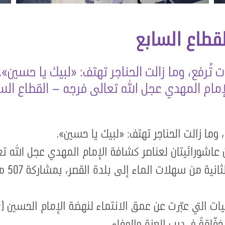
قطاع السابع
رايات تُرفع، وما زالت الحناجر تهتف: «لبيك يا حس
مام المهدي عجل الله تعالى فرجه – القطاع السا
ع، وما زالت الحناجر تهتف: «لبيك يا حسين».
اشورائيتان لعناصر كشافة الإمام المهدي عجل الله تع
مجمع س
ات التي عبّرت عن عمق الانتماء لنهضة الإمام الحسين (ع
ّاقةً في درب العزة والوفاء.