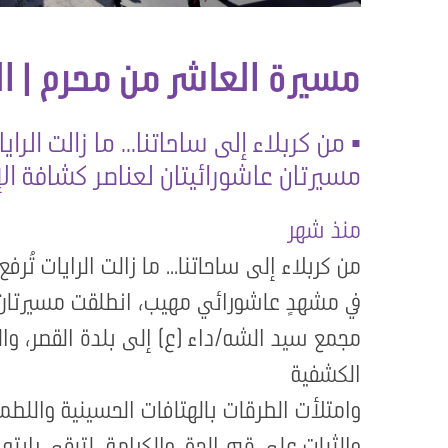
مسيرة العاشر من محرم | ال
▪️ من كربلاء إلى ساحاتنا... ما زالت ال
مسيرتان عاشورائيتان لعناصر كشافة الإ
منذ شهر
من كربلاء إلى ساحاتنا... ما زالت الرايات تُرف
في مشهدٍ عاشورائي مهيب، انطلقت مسيرتان ع
الكشفية
وامتلأت الطرقات بالهتافات الحسينية واللطمي
والثبات على قيم الحق والكرامة، لتبقى رايته خف