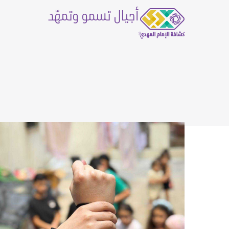
أجيال تسمو وتمهّد