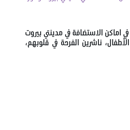
في اماكن الاستضافة في مدينتي بيروت
ى 7 مراكز موزعين 900 حصة حلوى على الأطفال، ناشرين الفرحة في قلوبهم،