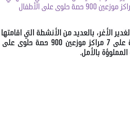
دير الأغر، بالعديد من الأنشطة التي اقامتها 
وصور، حيث جالت وفود من المفوضية عل
لمملوؤة بالأمل.