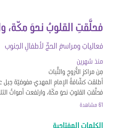
فحلَّقتِ القلوبُ نحوَ مكّة، 
فعالياتِ ومراسمَ الحجِّ لأطفالِ الجنوب
منذ شهرين
مِن مراكزِ النُّزوحِ والثَّبات
أطلقت كشّافةُ الإمامِ المهديّ مفوضيّة جبل عام
فحلَّقتِ القلوبُ نحوَ مكّة، وارتفعت أصواتُ التل
61 مشاهدة
الكلمات المفتاحية