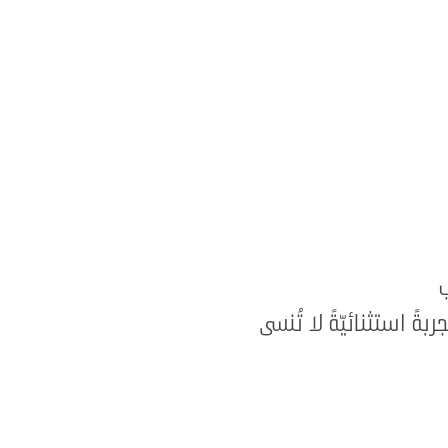
ب
ربةً استثنائيّةً لا تُنسى