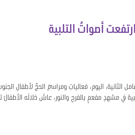
وارتفعت أصواتُ التلبية
ل الثانية، اليوم، فعالياتِ ومراسمَ الحجِّ لأطفالِ الجنو
بية في مشهدٍ مفعمٍ بالفرحِ والنور، عاشَ خلالَه الأطفالُ تج