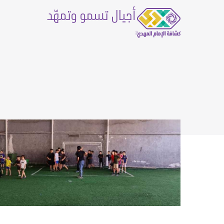
أجيال تسمو وتمهّد