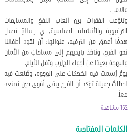
والأمل.
وتنوّعت الفقرات بين ألعاب النفخ والمسابقات
الترفيهية والأنشطة الحماسية، في رسالةٍ تحمل
هدفًا أعمق من الترفيه، عنوانها: أن نقود أطفالنا
نحو الفرح، ونأخذ بأيديهم إلى مساحاتٍ من الأمان
والبهجة بعيدًا عن أجواء الح(رب وثقل الأيام.
يومٌ رُسمت فيه الضحكات على الوجوه، وصُنعت فيه
لحظاتٌ جميلة تؤكد أن الفرح يبقى أقوى حين نصنعه
معاً.
152 مشاهدة
الكلمات المفتاحية