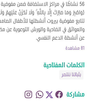
56 نشاطًا في مراكز الاستضافة ضمن مفوضية بيروت، بمشاركة 1088 من أطفالنا الصامدين.
﴿وَاصْبِرْ وَمَا صَبْرُكَ إِلَّا بِاللَّهِ ۚ وَلَا تَحْزَنْ عَلَيْهِمْ و
تتابع مفوضية بيروت أنشطتها للأطفال الصامدين
والعوائق في الضاحية والورش التوعوية عن مخاط
عن أنشطة الدعم النفسي.
81 مشاهدة
الكلمات المفتاحية
بثباتنا ننتصر
مشاركة