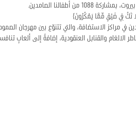
َلَا تَكُ فِي ضَيْقٍ مِّمَّا يَمْكُرُونَ﴾
 في مراكز الاستضافة، والتي تتنوّع بين مهرجان الصمود و
ر الالغام والقنابل العنقودية، إضافةً إلى ألعابٍ تنافس