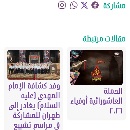
مشاركة
مقالات مرتبطة
وفد كشافة الإمام
الحملة
المهدي (عليه
العاشورائية أوفياء
السلام) يغادر إلى
٢٠٢٦
طهران للمشاركة
في مراسم تشييع