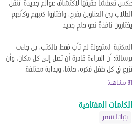
عكس تعطّشًا حقيقيًا لاكتشاف عوالم جديدة. تنقّل
الطلاب بين العناوين بفرح، واختاروا كتبهم وكأنهم
يختارون نافذةً نحو حلمٍ جديد.️
المكتبة المتجولة لم تأتِ فقط بالكتب، بل جاءت
برسالة: أن القراءة قادرة أن تصل إلى كل مكان، وأن
تزرع في كل طفل فكرة، حلمًا، وبداية مختلفة.
81 مشاهدة
الكلمات المفتاحية
بثباتنا ننتصر