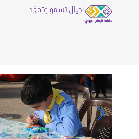
أجيال تسمو وتمهّد