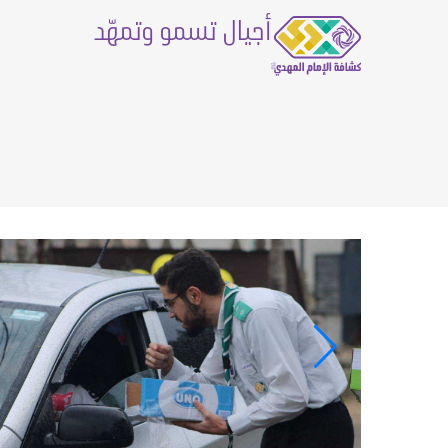
أجيال تسمو وتمهّد