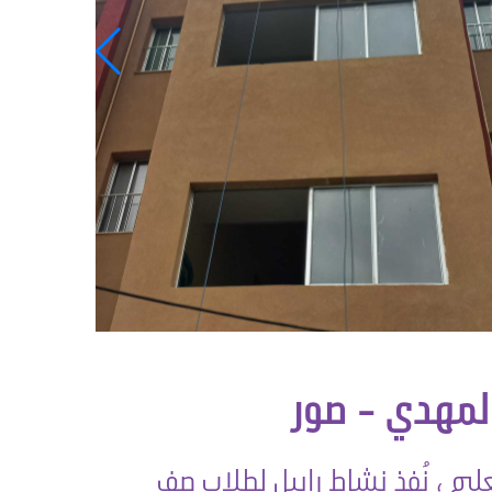
لمهدي - صور
ليم ، نُفذ نشاط رابيل لطلاب صف