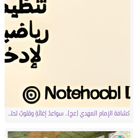
كشافة الإمام المهدي (عج).. سواعدُ إغاثةٍ وقلوبٌ تحتضن الجراح