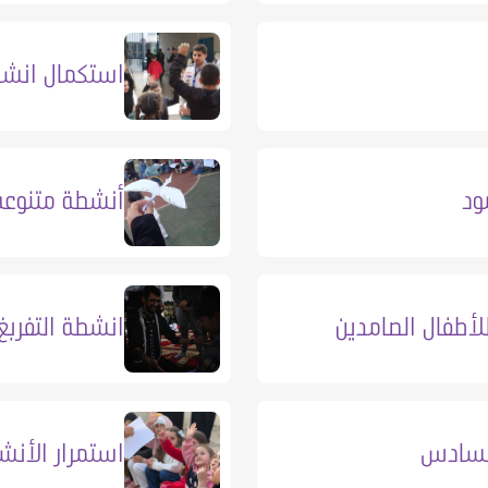
استكمال انشط
ود
أنشطة متنوعة 
للأطفال الصامدين
انشطة التفربغ
السادس
استمرار الأنش