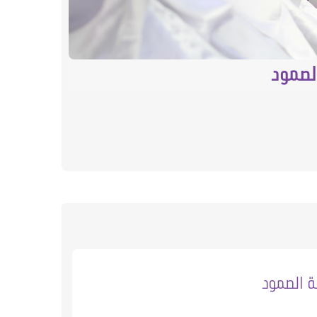
الصمود
استكما
ة الصمود