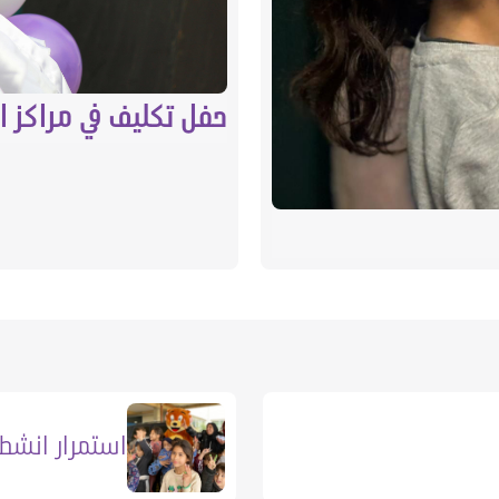
حفل تكليف في مراكز 
استمرار انشط