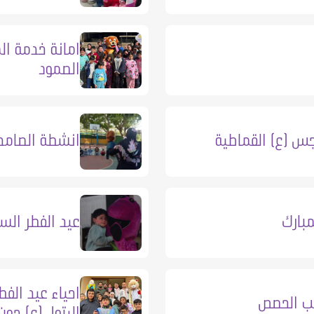
امانة خدمة ال
الصمود
س (ع) القماطية
انشطة الصامدي
مبارك
عيد الفطر السع
احياء عيد الفط
يب الحصص
اليتول (ع) جون