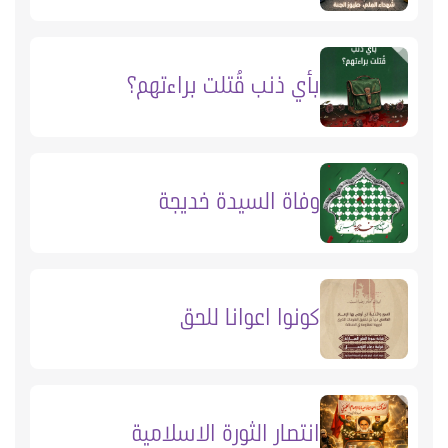
بأي ذنب قُتلت براءتهم؟
وفاة السيدة خديجة
كونوا اعوانا للحق
انتصار الثورة الاسلامية