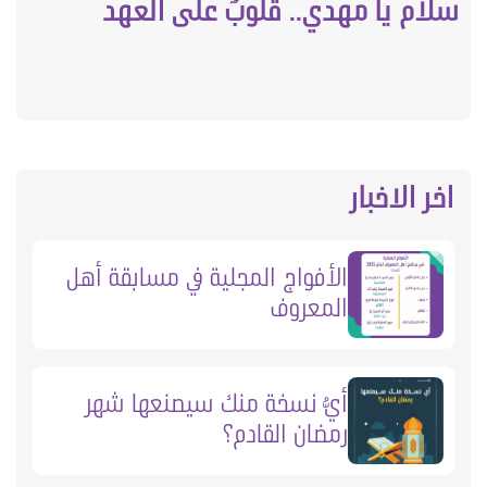
سلام يا مهدي.. قلوبٌ على العهد
اخر الاخبار
الأفواج المجلية في مسابقة أهل
المعروف
أيُّ نسخة منك سيصنعها شهر
رمضان القادم؟