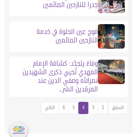
جدرا للنازحين الصائمين
فوج عين الحلوة في خدمة
النازحين الصائمين
وفاءٌ يتجدّد: كشافة الإمام
المهدي تُحيي ذكرى الشهيدين
نصرالله وصفي الدين عند
المرقدين الشر...
السابق
2
3
4
5
6
التالي